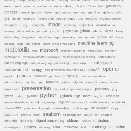
education
learning
deepl
design of experiment
display
displot
docker
ensemble
font
gaussian
environment
error bar
escher
experiment design
fast.ai
foldlm
process
gemini
genesis mission
geopandas
get_data
get_lines
gibbs sampling
gis
github
gitignore
google map
google trends
grid
gridspec
hyperparameter
imagej
image
ideogram
image file
inpaining
inspection
installation
io
jython
jupyter lab
keras
isomap
job schedule
joinstyle
jointplot
kdeplot
keras
legend
life
learing day
langchain
latural language processing
learning rate
linear
machine learning
algebra
linux
llm
lmplot
locally linear embedding
matplotlib
microsoft
mbc
microsoft designer
midjourney
midnight
nanobanana
commander
minimum oriented rectangle
multidimensional scaling
natural language
neural network
natural language processing
naver map
openai
nst
numpy
notebooklm
open API
object minimum bounding box
pandas
paraview
perplexity
pairplot
patches
person correlation
pipeline
polygon
photovoltaics
pie chart
pip
policy
power bi
power platform
presentation
probability
powerpoint
principal component analysis
proj
python
pytorch
pycon
pysolar
qgis
raster
research
pyhon
regplot
ridgeplot
response surface method
ridge-map
roi
savgol
scatter-density
scholar AI
scikit-learn
scipy
scholar GPT
science and people
sciencedirect
scikit-image
seaborn
scispace
seoul
scopus
script
segmentation
set
shadow
sklearn
statistics
shapefile
signal processing
shell script
spines
subplots
tensorflow
text mining
translation
streamgraph
summary
t-SNE
text