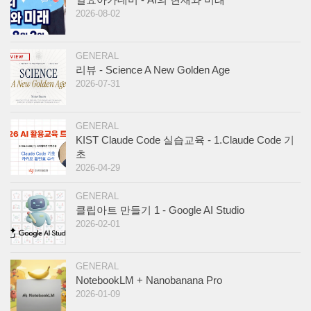
2026-08-02
GENERAL
리뷰 - Science A New Golden Age
2026-07-31
GENERAL
KIST Claude Code 실습교육 - 1.Claude Code 기
초
2026-04-29
GENERAL
클립아트 만들기 1 - Google AI Studio
2026-02-01
GENERAL
NotebookLM + Nanobanana Pro
2026-01-09