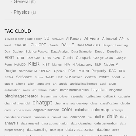
General
9
Physics
1
TAG CLOUD
AI Frenz
3D
AI Factory
AI festival
API
1 cycle learning rate policy
AAiCON
C-
ChatGPT
DALL.E
level
CHATGPT
Claude
DATA ANALYSIS
Daejeon Learning
Day
Daejeon Science Festival
Data Analyst
Data Scienctist
DeepL
DeepSeek
EOST
Gemini
Genspark
ETRI
FacetGrid
GPTs
GPU
Google Colab
Google
KIER
NIA
Nicolas P.
Form
HelloDD
KIST
Manus
NIA data story
NLP
Rougier
PCA
Perplexity
RAG
NotebookLM
OPENAI
Open AI
PairGrid
RPA
SciSpace
VOSviewer
agent
SEMA
Storm
TalkIT
UST
X-STEM
ZDNET
ai
atom
studio
aifrenz
align
annotate
art
article
artificial intelligence
ascii
batch normalization
bayesian
bingchat
automation
axes
azurethon
batch
bingimagecreator
calendar
callback
bresenham
c-level
calibration
capstyle
chatgpt
channel threshold
chrome remote desktop
class
classification
claude
color
colormap
colorbar
cognitive science
code
code states
colorsys
dalle
cookbook
dall.e
data
confidence interval
consensus
convolution
csv
analysis
data analyst
data generation
data augmentation
data cleansing
data
data sampling
data visualization
datetime
preprocessing
data split
deep