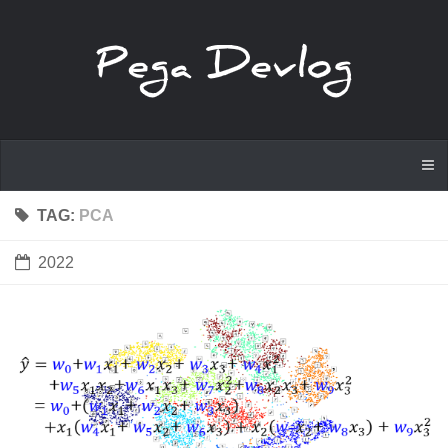
TAG:
PCA
2022