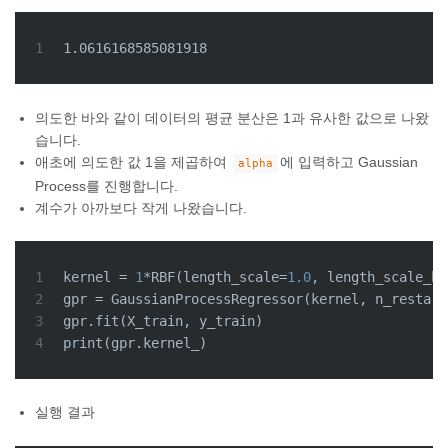
1
1.0616168585081918
의도한 바와 같이 데이터의 평균 분산은 1과 유사한 값으로 나왔
습니다.
애초에 의도한 값 1을 제곱하여
에 입력하고 Gaussian
alpha
Process를 진행합니다.
계수가 아까보다 작게 나왔습니다.
1
kernel = 
1
*RBF(length_scale=
1.0
, length_scale_bo
2
gpr = GaussianProcessRegressor(kernel, n_restart
3
gpr.fit(X_train, y_train)
4
print
(gpr.kernel_)
실행 결과