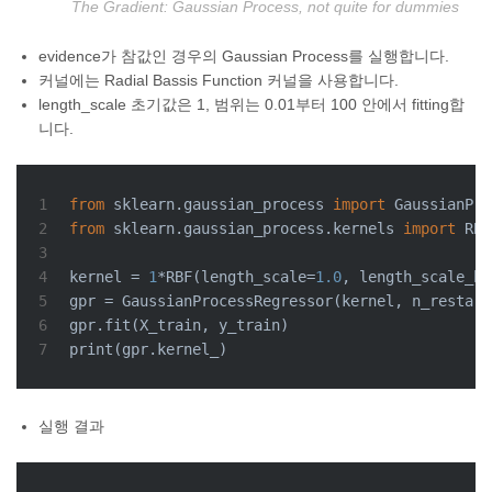
The Gradient: Gaussian Process, not quite for dummies
evidence가 참값인 경우의 Gaussian Process를 실행합니다.
커널에는 Radial Bassis Function 커널을 사용합니다.
length_scale 초기값은 1, 범위는 0.01부터 100 안에서 fitting합
니다.
1
from
 sklearn.gaussian_process 
import
 GaussianPro
2
from
 sklearn.gaussian_process.kernels 
import
 RBF
3
4
kernel = 
1
*RBF(length_scale=
1.0
, length_scale_bo
5
gpr = GaussianProcessRegressor(kernel, n_restart
6
gpr.fit(X_train, y_train)
7
print
(gpr.kernel_)
실행 결과