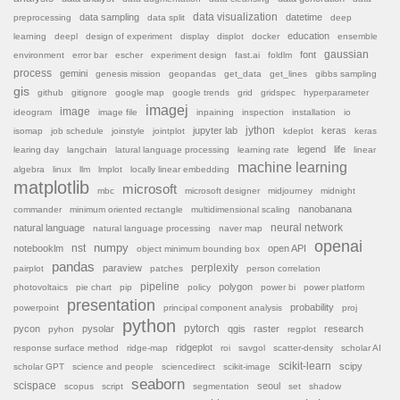
data sampling
data visualization
datetime
preprocessing
data split
deep
education
learning
deepl
design of experiment
display
displot
docker
ensemble
font
gaussian
environment
error bar
escher
experiment design
fast.ai
foldlm
process
gemini
genesis mission
geopandas
get_data
get_lines
gibbs sampling
gis
github
gitignore
google map
google trends
grid
gridspec
hyperparameter
imagej
image
ideogram
image file
inpaining
inspection
installation
io
jython
jupyter lab
keras
isomap
job schedule
joinstyle
jointplot
kdeplot
keras
legend
life
learing day
langchain
latural language processing
learning rate
linear
machine learning
algebra
linux
llm
lmplot
locally linear embedding
matplotlib
microsoft
mbc
microsoft designer
midjourney
midnight
nanobanana
commander
minimum oriented rectangle
multidimensional scaling
natural language
neural network
natural language processing
naver map
openai
nst
numpy
notebooklm
open API
object minimum bounding box
pandas
paraview
perplexity
pairplot
patches
person correlation
pipeline
polygon
photovoltaics
pie chart
pip
policy
power bi
power platform
presentation
probability
powerpoint
principal component analysis
proj
python
pytorch
pycon
pysolar
qgis
raster
research
pyhon
regplot
ridgeplot
response surface method
ridge-map
roi
savgol
scatter-density
scholar AI
scikit-learn
scipy
scholar GPT
science and people
sciencedirect
scikit-image
seaborn
scispace
seoul
scopus
script
segmentation
set
shadow