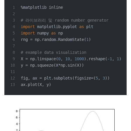
1
%matplotlib inline
2
3
# 라이브러리 및 random number generator
4
import
 matplotlib.pyplot 
as
 plt
5
import
 numpy 
as
 np
6
rng = np.random.RandomState(
1
)
7
8
# example data visualization
9
X = np.linspace(
0
, 
10
, 
1000
).reshape(-
1
, 
1
)
10
y = np.squeeze(X*np.sin(X))
11
12
fig, ax = plt.subplots(figsize=(
5
, 
3
))
13
ax.plot(X, y)