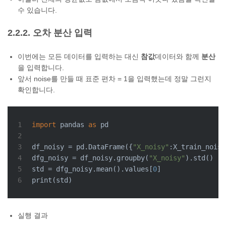
수 있습니다.
2.2.2. 오차 분산 입력
이번에는 모든 데이터를 입력하는 대신
참값
데이터와 함께
분산
을 입력합니다.
앞서 noise를 만들 때 표준 편차 = 1을 입력했는데 정말 그런지
확인합니다.
1
import
 pandas 
as
 pd
2
3
df_noisy = pd.DataFrame({
"X_noisy"
:X_train_noisy
4
dfg_noisy = df_noisy.groupby(
"X_noisy"
).std()
5
std = dfg_noisy.mean().values[
0
]
6
print
(std)
실행 결과