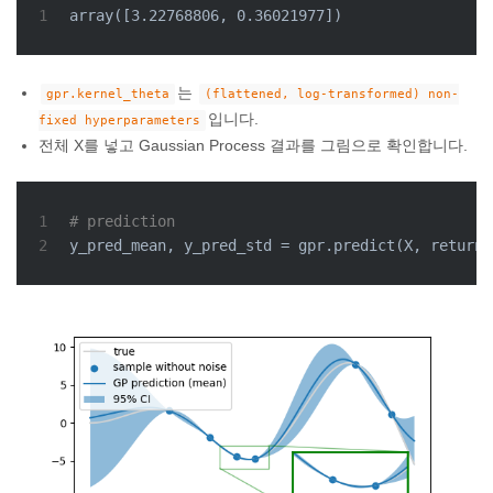
1
array([3.22768806, 0.36021977])
는
gpr.kernel_theta
(flattened, log-transformed) non-
입니다.
fixed hyperparameters
전체 X를 넣고 Gaussian Process 결과를 그림으로 확인합니다.
1
# prediction
2
y_pred_mean, y_pred_std = gpr.predict(X, return_