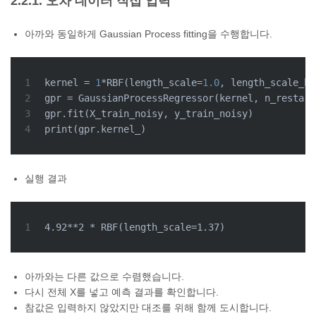
2.2.1. 오차 데이터 직접 입력
아까와 동일하게 Gaussian Process fitting을 수행합니다.
1
kernel = 
1
*RBF(length_scale=
1.0
, length_scale_bo
2
gpr = GaussianProcessRegressor(kernel, n_restart
3
gpr.fit(X_train_noisy, y_train_noisy)
4
print
(gpr.kernel_)
실행 결과
1
4.92**2 * RBF(length_scale=1.37)
아까와는 다른 값으로 수렴했습니다.
다시 전체 X를 넣고 예측 결과를 확인합니다.
참값은 입력하지 않았지만 대조를 위해 함께 도시합니다.