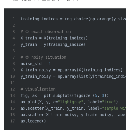
1
training_indices = rng.choice(np.arange(y.size)
2
3
# ① exact observation
4
X_train = X[training_indices]
5
y_train = y[training_indices]
6
7
# ② noisy situation
8
noise_std = 
1
9
X_train_noisy = np.array(X[training_indices].to
10
y_train_noisy = np.array(
list
(y[training_indice
11
12
# visualization
13
fig, ax = plt.subplots(figsize=(
5
, 
3
))
14
ax.plot(X, y, c=
"lightgray"
, label=
"true"
)
15
ax.scatter(X_train, y_train, label=
"sample with
16
ax.scatter(X_train_noisy, y_train_noisy, label=
17
ax.legend()