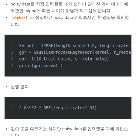
noisy data를 직접 입력했을 때와 모양이 달라진 것이 데이터에
무관한, alpha에 따른 차이가 아닐까 의구심이 듭니다.
로 설정하고 noisy data로 학습시킨 후 양상을 확인합
alpha=1
니다.
1
kernel = 
1
*RBF(length_scale=
1.0
, length_scale_bo
2
gpr = GaussianProcessRegressor(kernel, n_restart
3
gpr.fit(X_train_noisy, y_train_noisy)
4
print
(gpr.kernel_)
실행 결과
1
4.84**2 * RBF(length_scale=1.34)
값이 조금 다르기는 하지만 noisy data를 입력했을 때에 가깝습
니다.