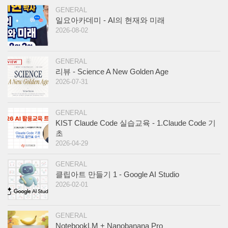
GENERAL
일요아카데미 - AI의 현재와 미래
2026-08-02
GENERAL
리뷰 - Science A New Golden Age
2026-07-31
GENERAL
KIST Claude Code 실습교육 - 1.Claude Code 기
초
2026-04-29
GENERAL
클립아트 만들기 1 - Google AI Studio
2026-02-01
GENERAL
NotebookLM + Nanobanana Pro