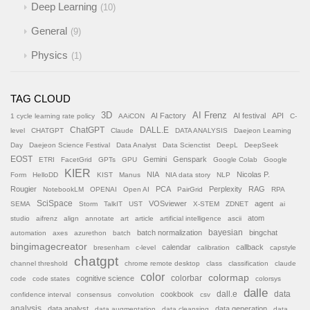
Deep Learning
10
General
9
Physics
1
TAG CLOUD
AI Frenz
3D
AI Factory
AI festival
API
1 cycle learning rate policy
AAiCON
C-
ChatGPT
DALL.E
level
CHATGPT
Claude
DATA ANALYSIS
Daejeon Learning
Day
Daejeon Science Festival
Data Analyst
Data Scienctist
DeepL
DeepSeek
EOST
Gemini
Genspark
ETRI
FacetGrid
GPTs
GPU
Google Colab
Google
KIER
NIA
Nicolas P.
Form
HelloDD
KIST
Manus
NIA data story
NLP
Rougier
PCA
Perplexity
RAG
NotebookLM
OPENAI
Open AI
PairGrid
RPA
SciSpace
VOSviewer
agent
SEMA
Storm
TalkIT
UST
X-STEM
ZDNET
ai
atom
studio
aifrenz
align
annotate
art
article
artificial intelligence
ascii
batch normalization
bayesian
bingchat
automation
axes
azurethon
batch
bingimagecreator
calendar
callback
bresenham
c-level
calibration
capstyle
chatgpt
channel threshold
chrome remote desktop
class
classification
claude
color
colormap
colorbar
cognitive science
code
code states
colorsys
dalle
cookbook
dall.e
data
confidence interval
consensus
convolution
csv
analysis
data analyst
data generation
data augmentation
data cleansing
data