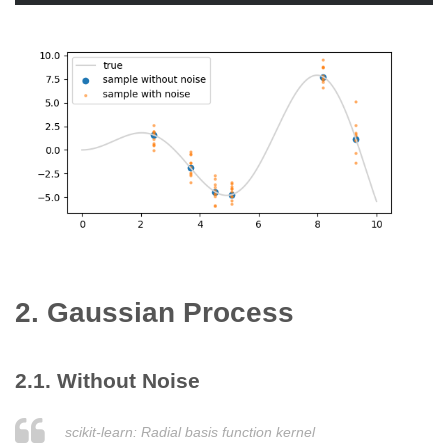
2. Gaussian Process
2.1. Without Noise
scikit-learn: Radial basis function kernel